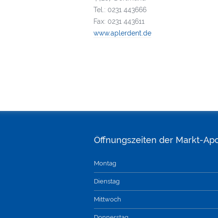
Tel.: 0231 443666
Fax: 0231 443611
www.aplerdent.de
Öffnungszeiten der Markt-Ap
Montag
Dienstag
Mittwoch
Donnerstag