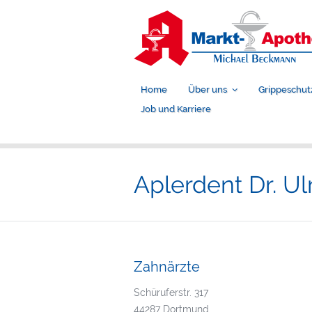
Home
Über uns
Grippeschut
Job und Karriere
Aplerdent Dr. Ul
Zahnärzte
Schüruferstr. 317
44287 Dortmund