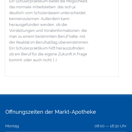
Ein Schülerpraktikum bietet die Möglichkeit,
das normale Arbeitsleben, das sich ja
deutlich vom Schülerdasein unterscheidet,
kennenzulernen. Außerdem kann
herausgefunden werden, ob die
Vorstellungen und Vorabinformationen, die
man zu einem bestimmten Beruf hatte, mit
der Realität im Berufsalltag übereinstimmen.
Ein Schülerpraktikum hilft herauszufinden,
ob ein Beruf für die eigene Zukunft in Frage
kommt, oder auch nicht. […]
Öffnungszeiten der Markt-Apotheke
Montag
08:00 — 18:30 Uhr