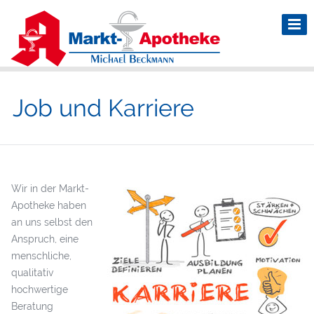
Job und Karriere
Wir in der Markt-
Apotheke haben
an uns selbst den
Anspruch, eine
menschliche,
qualitativ
hochwertige
Beratung