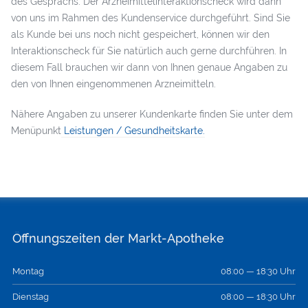
des Gesprächs. Der Arzneimittelinteraktionscheck wird dann
von uns im Rahmen des Kundenservice durchgeführt. Sind Sie
als Kunde bei uns noch nicht gespeichert, können wir den
Interaktionscheck für Sie natürlich auch gerne durchführen. In
diesem Fall brauchen wir dann von Ihnen genaue Angaben zu
den von Ihnen eingenommenen Arzneimitteln.
Nähere Angaben zu unserer Kundenkarte finden Sie unter dem
Menüpunkt
Leistungen / Gesundheitskarte.
Öffnungszeiten der Markt-Apotheke
Montag
08:00 — 18:30 Uhr
Dienstag
08:00 — 18:30 Uhr