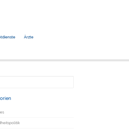
tdienste
Ärzte
n
orien
les
eitspolitik