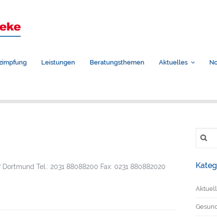
zimpfung
Leistungen
Beratungsthemen
Aktuelles
No
Suche
nach:
Kateg
7 Dortmund Tel.: 2031 88088200 Fax: 0231 880882020
Aktuel
Gesundh