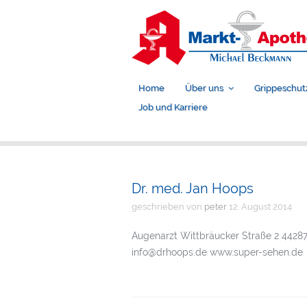
Home
Über uns
Grippeschut
Job und Karriere
Dr. med. Jan Hoops
geschrieben von
peter
12. August 2014
Augenarzt Wittbräucker Straße 2 4428
info@drhoops.de www.super-sehen.de