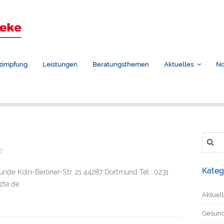
zimpfung
Leistungen
Beratungsthemen
Aktuelles
No
Suche
nach:
7
Kateg
unde Köln-Berliner-Str. 21 44287 Dortmund Tel.: 0231
zte.de
Aktuel
Gesundh