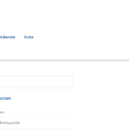
tdienste
Ärzte
n
orien
les
eitspolitik