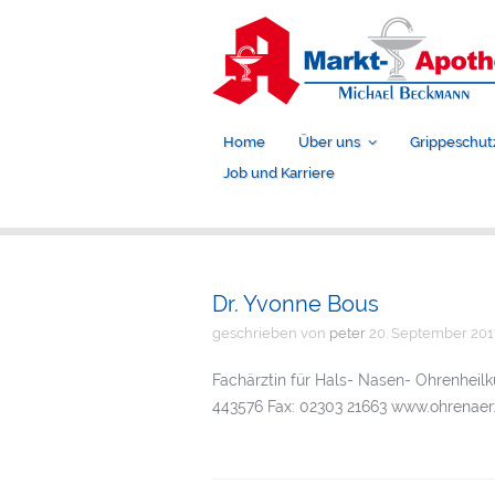
Home
Über uns
Grippeschut
Job und Karriere
Dr. Yvonne Bous
geschrieben von
peter
20. September 201
Fachärztin für Hals- Nasen- Ohrenheilk
443576 Fax: 02303 21663 www.ohrenaer